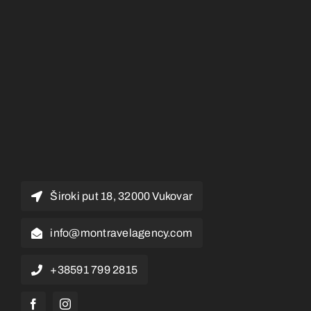
Široki put 18, 32000 Vukovar
info@montravelagency.com
+38591 799 2815