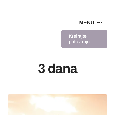
Skip
to
content
MENU
Kreirajte
putovanje
Paketi
Destinacije
3 dana
O nama
Blog
Kontakt