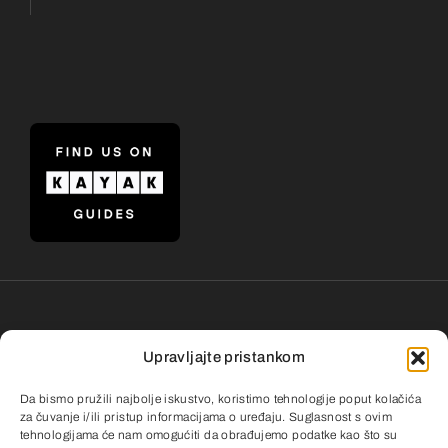
Pravila privatnosti
•
Opći uvjeti poslovanja
Upravljajte pristankom
•
Česta pitanja
•
Povrat i reklamacije
Da bismo pružili najbolje iskustvo, koristimo tehnologije poput kolačića
za čuvanje i/ili pristup informacijama o uređaju. Suglasnost s ovim
© 2026 • Mon Travel • Developed by
tehnologijama će nam omogućiti da obrađujemo podatke kao što su
Wasabi digital