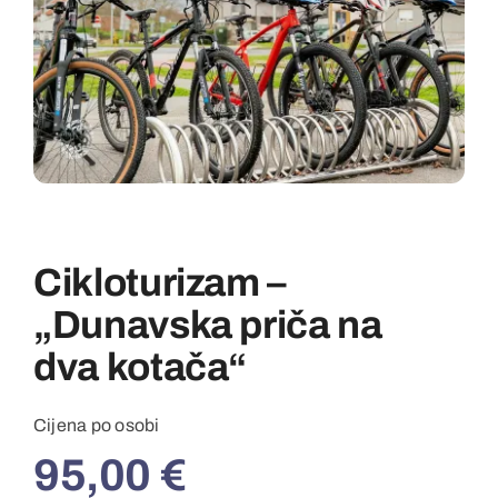
EN
Cikloturizam –
„Dunavska priča na
dva kotača“
Cijena po osobi
95,00
€