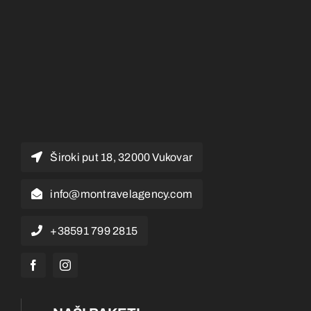
Široki put 18, 32000 Vukovar
info@montravelagency.com
+38591 799 2815