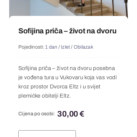
Sofijina priča – život na dvoru
Pojedinosti:
1 dan
/
Izlet
/
Obilazak
Sofijina priča – život na dvoru posebna
je vođena tura u Vukovaru koja vas vodi
kroz prostor Dvorca Eltz i u svijet
plemićke obitelji Eltz.
30,00
€
Cijena po osobi: