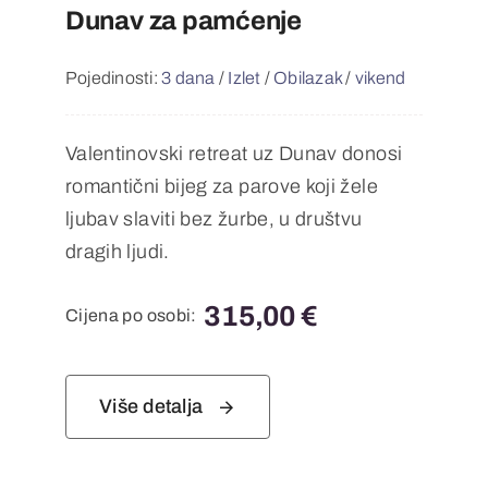
Dunav za pamćenje
Pojedinosti:
3 dana
/
Izlet
/
Obilazak
/
vikend
Valentinovski retreat uz Dunav donosi
romantični bijeg za parove koji žele
ljubav slaviti bez žurbe, u društvu
dragih ljudi.
315,00
€
Cijena po osobi:
Više detalja